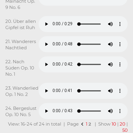
Mainacht Op.
9 No. 6
20. Über allen
Gipfel ist Ruh
21. Wanderers
Nachtlied
22. Nach
Süden Op. 10
No. 1
23. Wanderlied
Op. 1 No. 2
24. Bergeslust
Op. 10 No. 5
View: 16-24 of 24 in total | Page
1
2
| Show
10
|
20
|
50