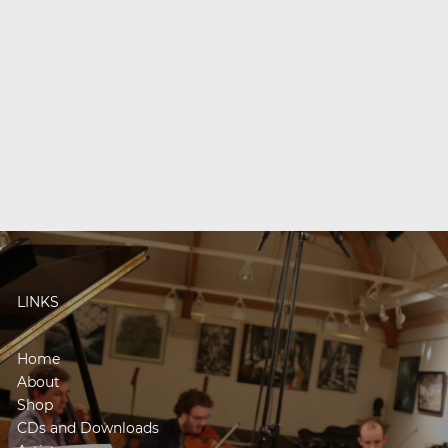
LINKS
Home
About
Shop
CDs and Downloads