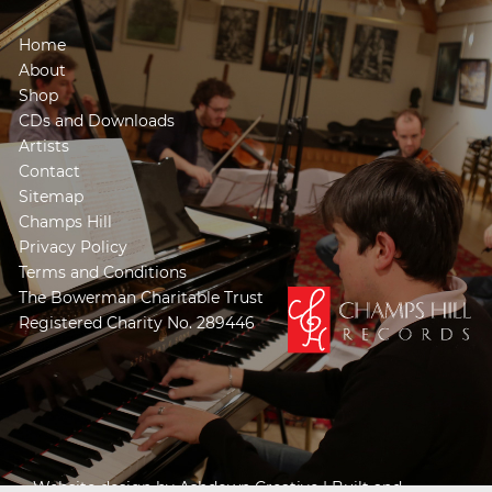
Home
About
Shop
CDs and Downloads
Artists
Contact
Sitemap
Champs Hill
Privacy Policy
Terms and Conditions
The Bowerman Charitable Trust
Registered Charity No. 289446
Website design by
Ashdown Creative
| Built and