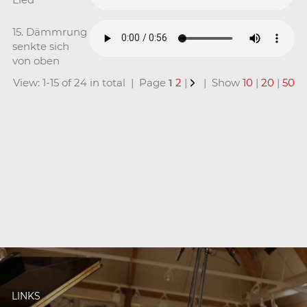
15. Dämmrung
senkte sich
von oben
View: 1-15 of 24 in total | Page
1
2
|
| Show
10
|
20
|
50
LINKS