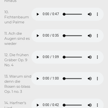
hinaus
10.
Fichtenbaum
und Palme
11. Ach die
Augen sind es
wieder
12. Die frühen
Gräber Op. 9
No. 4
13. Warum sind
denn die
Rosen so blass
Op. 1 no. 3
14. Harfner’s
Lied