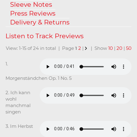
Sleeve Notes
Press Reviews
Delivery & Returns
View: 1-15 of 24 in total | Page
1
2
|
| Show
10
|
20
|
50
1.
Morgenständchen Op. 1 No. 5
2. Ich kann
wohl
manchmal
singen
3. Im Herbst