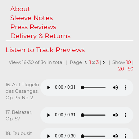
About
Sleeve Notes
Press Reviews
Delivery & Returns
View: 16-30 of 34 in total | Page
1
2
3
|
| Show
10
|
20
|
50
16. Auf Flügeln
des Gesanges,
Op. 34 No. 2
17. Belsazar,
Op. 57
18. Du busit