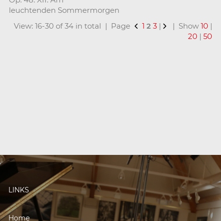
leuchtenden Sommermorgen
View: 16-30 of 34 in total | Page
1
2
3
|
| Show
10
|
20
|
50
LINKS
Home