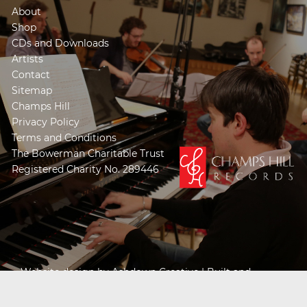
About
Shop
CDs and Downloads
Artists
Contact
Sitemap
Champs Hill
Privacy Policy
Terms and Conditions
The Bowerman Charitable Trust
Registered Charity No. 289446
Website design by
Ashdown Creative
| Built and
Powered by
Khooseller e-commerce website
specialists