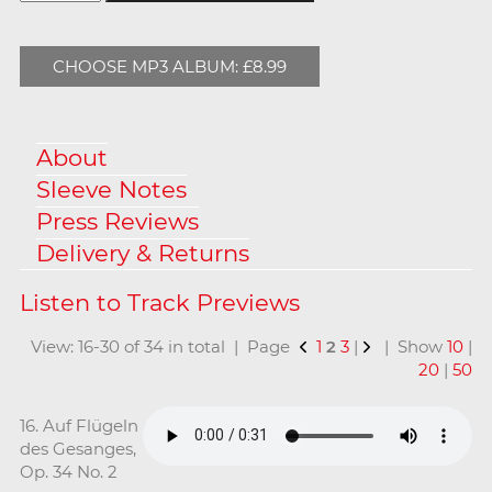
CHOOSE MP3 ALBUM: £8.99
About
Sleeve Notes
Press Reviews
Delivery & Returns
View: 16-30 of 34 in total | Page
1
2
3
|
| Show
10
|
20
|
50
16. Auf Flügeln
des Gesanges,
Op. 34 No. 2