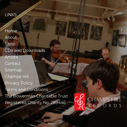
LINKS
Home
About
Shop
CDs and Downloads
Artists
Contact
Sitemap
Champs Hill
Privacy Policy
Terms and Conditions
The Bowerman Charitable Trust
Registered Charity No. 289446