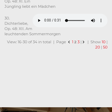
Op. 48: XI. Ein
Jüngling liebt ein Mädchen
30.
Dichterliebe,
Op. 48: XII. Am
leuchtenden Sommermorgen
View: 16-30 of 34 in total | Page
1
2
3
|
| Show
10
|
20
|
50