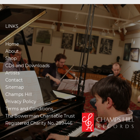
LINKS
Home
About
Shop
CDs and Downloads
Artists
Contact
Sitemap
Champs Hill
Privacy Policy
Terms and Conditions
The Bowerman Charitable Trust
Registered Charity No. 289446