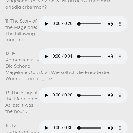
Magelone Op. 33: V. So willst du des Armen dich
gnadig erbarmen?
11. The Story of
the Magelone:
The following
morning...
12. 15
Romanzen aus
Die Schone
Magelone Op. 33: VI. Wie soll ich die Freude die
Wonne denn tragen?
13. The Story of
the Magelone:
At last it was
the hour...
14. 15
Romanzen aus