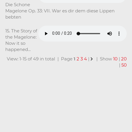
Die Schone
Magelone Op. 33: VII. War es dir dem diese Lippen
bebten
15. The Story of
the Magelone:
Now it so
happened...
View: 1-15 of 49 in total | Page
1
2
3
4
|
| Show
10
|
20
|
50