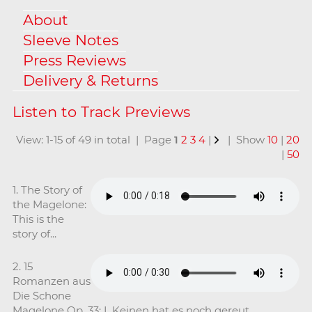
About
Sleeve Notes
Press Reviews
Delivery & Returns
View: 1-15 of 49 in total | Page
1
2
3
4
|
| Show
10
|
20
|
50
1. The Story of
the Magelone:
This is the
story of...
2. 15
Romanzen aus
Die Schone
Magelone Op. 33: I. Keinen hat es noch gereut