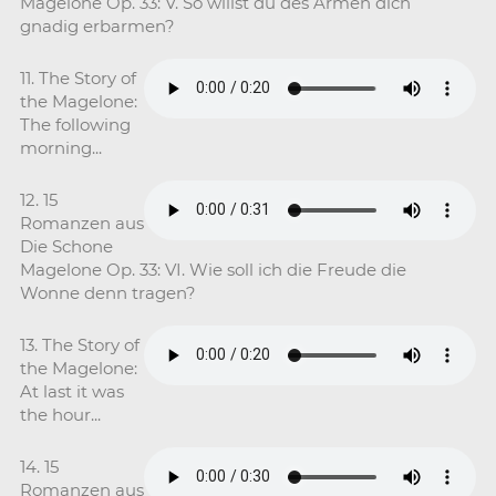
Magelone Op. 33: V. So willst du des Armen dich
gnadig erbarmen?
11. The Story of
the Magelone:
The following
morning...
12. 15
Romanzen aus
Die Schone
Magelone Op. 33: VI. Wie soll ich die Freude die
Wonne denn tragen?
13. The Story of
the Magelone:
At last it was
the hour...
14. 15
Romanzen aus