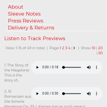
About
Sleeve Notes
Press Reviews
Delivery & Returns
View: 1-15 of 49 in total | Page
1
2
3
4
|
| Show
10
|
20
|
50
1. The Story of
the Magelone:
This is the
story of...
2. 15
Romanzen aus
Die Schone
Magelone Op. 33: I. Keinen hat es noch gereut