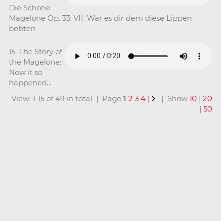
Die Schone
Magelone Op. 33: VII. War es dir dem diese Lippen
bebten
15. The Story of
the Magelone:
Now it so
happened...
View: 1-15 of 49 in total | Page
1
2
3
4
|
| Show
10
|
20
|
50