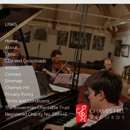
LINKS
Home
About
Shop
CDs and Downloads
Artists
Contact
Sitemap
Champs Hill
Privacy Policy
Terms and Conditions
The Bowerman Charitable Trust
Registered Charity No. 289446