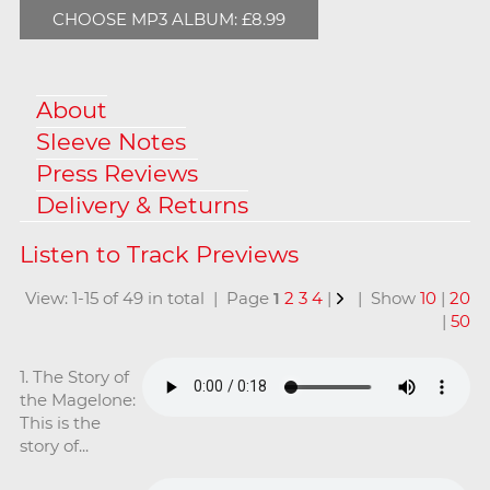
CHOOSE MP3 ALBUM: £8.99
About
Sleeve Notes
Press Reviews
Delivery & Returns
View: 1-15 of 49 in total | Page
1
2
3
4
|
| Show
10
|
20
|
50
1. The Story of
the Magelone:
This is the
story of...