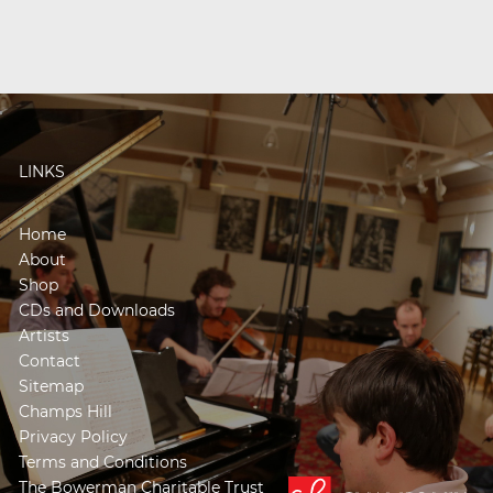
LINKS
Home
About
Shop
CDs and Downloads
Artists
Contact
Sitemap
Champs Hill
Privacy Policy
Terms and Conditions
The Bowerman Charitable Trust