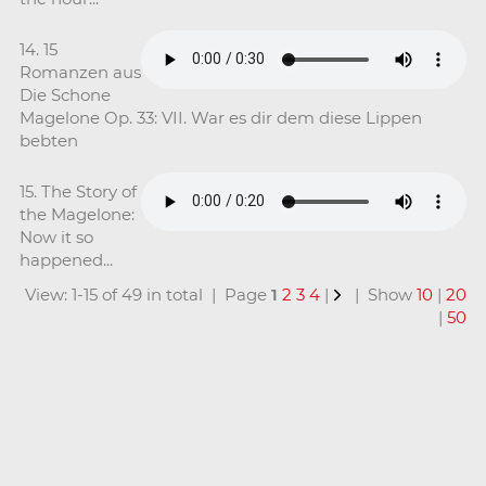
14. 15
Romanzen aus
Die Schone
Magelone Op. 33: VII. War es dir dem diese Lippen
bebten
15. The Story of
the Magelone:
Now it so
happened...
View: 1-15 of 49 in total | Page
1
2
3
4
|
| Show
10
|
20
|
50