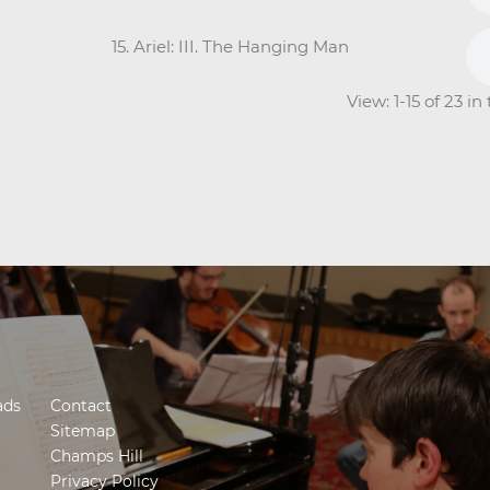
15. Ariel: III. The Hanging Man
View: 1-15 of 23 i
ads
Contact
Sitemap
Champs Hill
Privacy Policy