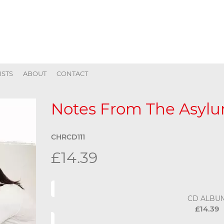
ISTS
ABOUT
CONTACT
Notes From The Asyl
CHRCD111
£14.39
CD ALBU
£14.39