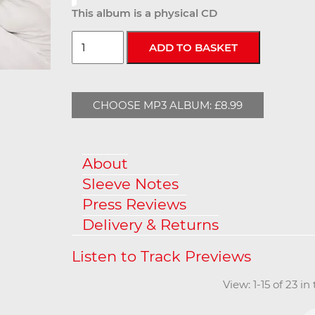
This album is a physical CD
CHOOSE MP3 ALBUM: £8.99
About
Sleeve Notes
Press Reviews
Delivery & Returns
View: 1-15 of 23 i