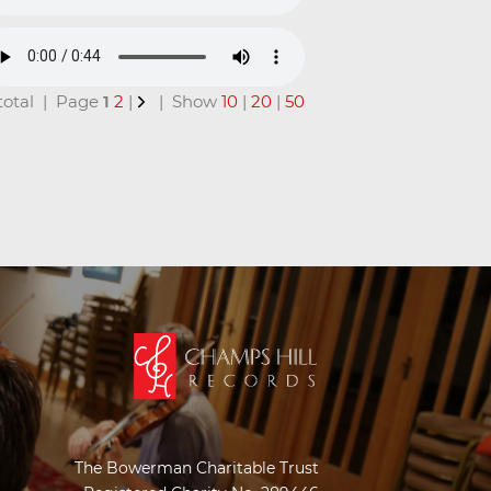
n total | Page
1
2
|
| Show
10
|
20
|
50
The Bowerman Charitable Trust