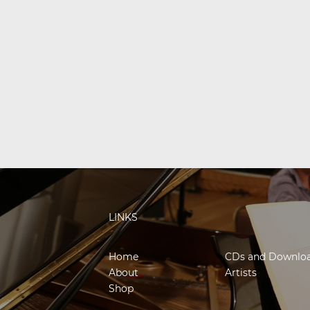
LINKS
Home
CDs and Downlo
About
Artists
Shop