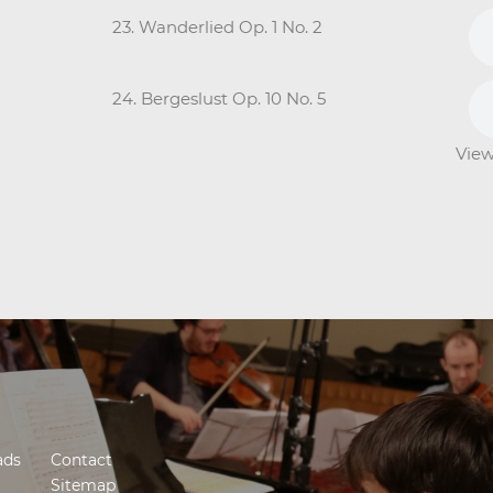
23. Wanderlied Op. 1 No. 2
24. Bergeslust Op. 10 No. 5
View
ads
Contact
Sitemap