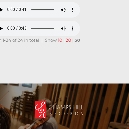
: 1-24 of 24 in total | Show
10
|
20
|
50