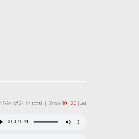
: 1-24 of 24 in total | Show
10
|
20
|
50