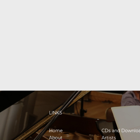
LINKS
Home
CDs and Downlo
About
Artists