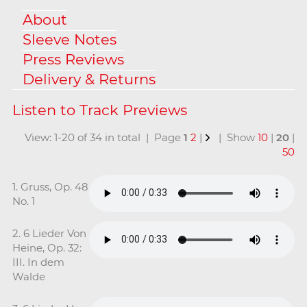
About
Sleeve Notes
Press Reviews
Delivery & Returns
View: 1-20 of 34 in total | Page
1
2
|
| Show
10
|
20
|
50
1. Gruss, Op. 48
No. 1
2. 6 Lieder Von
Heine, Op. 32:
III. In dem
Walde