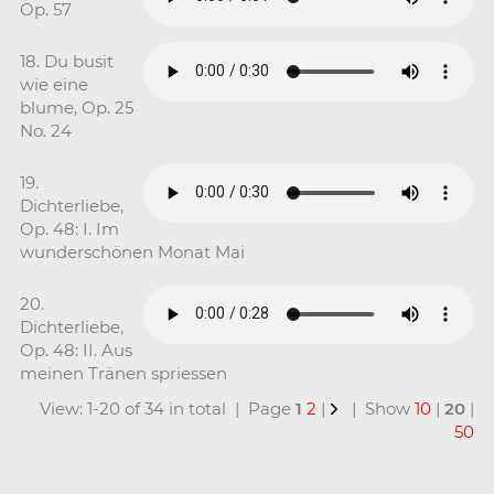
Op. 57
18. Du busit
wie eine
blume, Op. 25
No. 24
19.
Dichterliebe,
Op. 48: I. Im
wunderschönen Monat Mai
20.
Dichterliebe,
Op. 48: II. Aus
meinen Tränen spriessen
View: 1-20 of 34 in total | Page
1
2
|
| Show
10
|
20
|
50