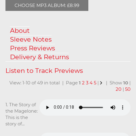
CHOOSE MP3 ALBUM: £8.99
About
Sleeve Notes
Press Reviews
Delivery & Returns
View: 1-10 of 49 in total | Page
1
2
3
4
5
|
| Show
10
|
20
|
50
1. The Story of
the Magelone:
This is the
story of...