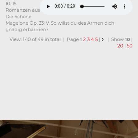
10. 15
Romanzen aus
Die Schone
Magelone Op. 33: V. So willst du des Armen dich
gnadig erbarmen?
View: 1-10 of 49 in total | Page
1
2
3
4
5
|
| Show
10
|
20
|
50