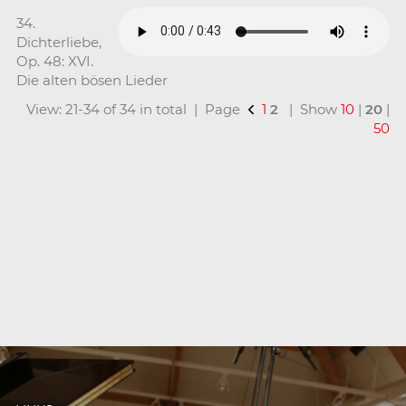
34.
Dichterliebe,
Op. 48: XVI.
Die alten bösen Lieder
View: 21-34 of 34 in total | Page
1
2
| Show
10
|
20
|
50