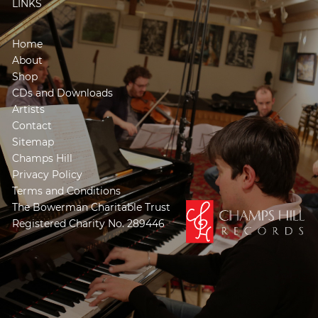
LINKS
Home
About
Shop
CDs and Downloads
Artists
Contact
Sitemap
Champs Hill
Privacy Policy
Terms and Conditions
The Bowerman Charitable Trust
Registered Charity No. 289446