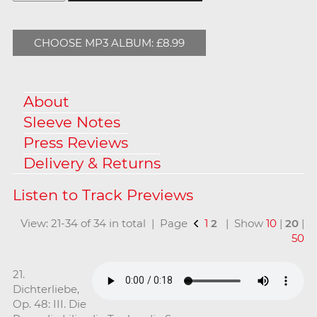
CHOOSE MP3 ALBUM: £8.99
About
Sleeve Notes
Press Reviews
Delivery & Returns
View: 21-34 of 34 in total | Page
1
2
| Show
10
|
20
|
50
21.
Dichterliebe,
Op. 48: III. Die