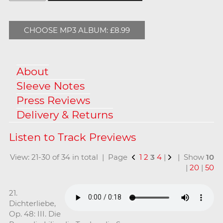
CHOOSE MP3 ALBUM: £8.99
About
Sleeve Notes
Press Reviews
Delivery & Returns
View: 21-30 of 34 in total | Page
1
2
3
4
|
| Show
10
|
20
|
50
21.
Dichterliebe,
Op. 48: III. Die