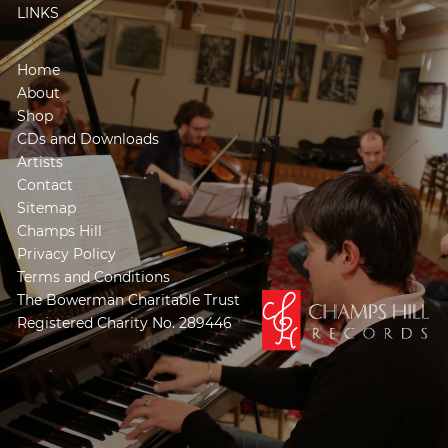
LINKS
Home
About
Shop
CDs and Downloads
Artists
Contact
Sitemap
Champs Hill
Privacy Policy
Terms and Conditions
The Bowerman Charitable Trust
Registered Charity No. 289446