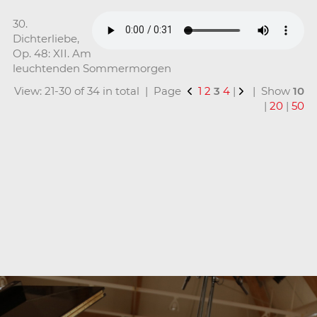
30.
Dichterliebe,
Op. 48: XII. Am
leuchtenden Sommermorgen
View: 21-30 of 34 in total | Page
1
2
3
4
|
| Show
10
|
20
|
50